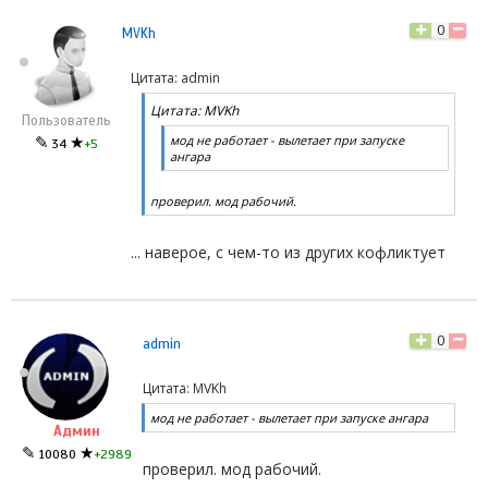
0
MVKh
Цитата: admin
Цитата: MVKh
Пользователь
мод не работает - вылетает при запуске
✎
★
34
+5
ангара
проверил. мод рабочий.
... наверое, с чем-то из других кофликтует
0
admin
Цитата: MVKh
мод не работает - вылетает при запуске ангара
Админ
✎
★
10080
+2989
проверил. мод рабочий.