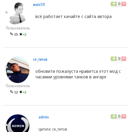
0
wais59
всё работает качайте с сайта автора
Пользователь
✎
★
15
+2
0
се_титов
обновити пожалуста нравитса этот мод с
часамии уровнями танков в ангаре
Пользователь
✎
★
12
+2
0
admin
Цитата: се_титов