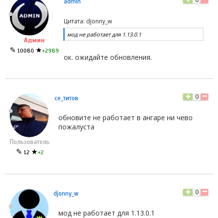
admin
Цитата: djonny_w
мод не работает для 1.13.0.1
Админ
✎
★
10080
+2989
ок. ожидайте обновления.
0
се_титов
обновите не работает в ангаре ни чево
пожалуста
Пользователь
✎
★
12
+2
0
djonny_w
мод не работает для 1.13.0.1