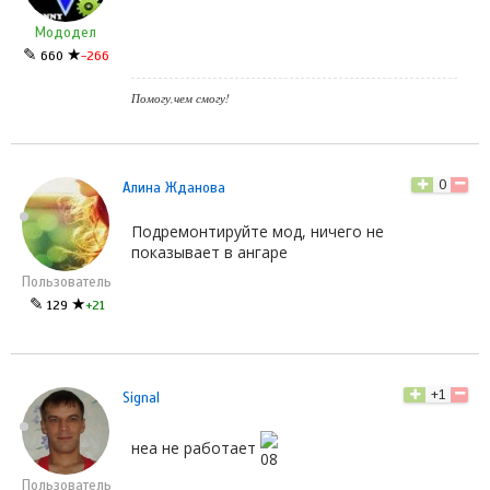
Мододел
✎
★
660
-266
Помогу,чем смогу!
0
Алина Жданова
Подремонтируйте мод, ничего не
показывает в ангаре
Пользователь
✎
★
129
+21
+1
Signal
неа не работает
Пользователь