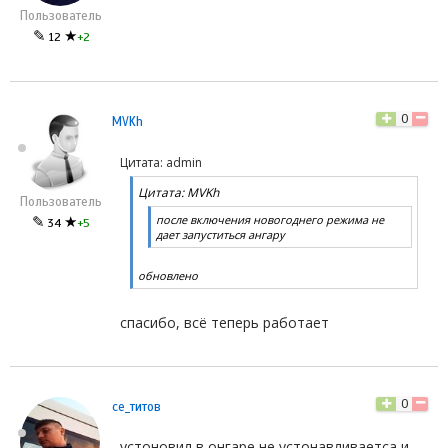
Пользователь
✎
★
12
+2
0
MVKh
Цитата: admin
Цитата: MVKh
Пользователь
после включения новогоднего режима не
✎
★
34
+5
дает запуститься ангару
обновлено
спасибо, всё теперь работает
0
се_титов
устоновил в онгаре не устонавливаетса и