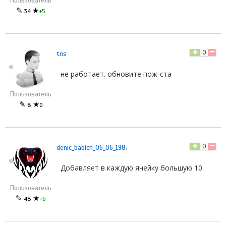
Пользователь
✎
★
34
+5
0
tns
не работает. обновите пож-ста
Пользователь
✎
★
8
0
0
denic_babich_06_06_1987
Добавляет в каждую ячейку большую 10
Пользователь
✎
★
48
+6