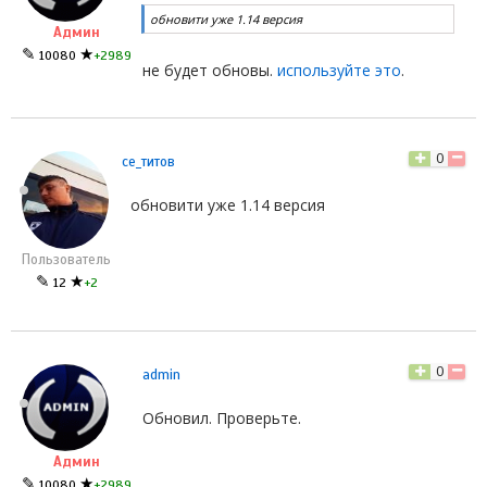
обновити уже 1.14 версия
Админ
✎
★
10080
+2989
не будет обновы.
используйте это
.
0
се_титов
обновити уже 1.14 версия
Пользователь
✎
★
12
+2
0
admin
Обновил. Проверьте.
Админ
✎
★
10080
+2989