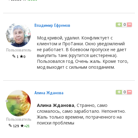
0
Владимир Ефремов
Мод кривой, удалил. Конфликтует с
клиентом и ПроТанки. Окно уведомлений
не работает. В боевоом пропуске не дает
Пользователь
выкупить танк (крутится шестеренка).
✎
★
1
0
Пользовался год. Очень жаль. Кроме того,
мод выходит с сильным опозданием.
0
Алина Жданова
Алина Жданова
, Странно, само
сломалось, само заработало. Непонятно.
Жаль только времени, потраченного на
Пользователь
поиски проблемы
✎
★
129
+21