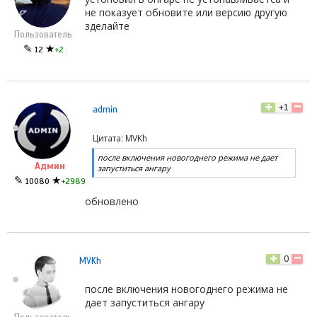
не показует обновите или версию другую
зделайте
Пользователь
✎
★
12
+2
+1
admin
Цитата: MVKh
после включения новогоднего режима не дает
Админ
запуститься ангару
✎
★
10080
+2989
обновлено
0
MVKh
после включения новогоднего режима не
дает запуститься ангару