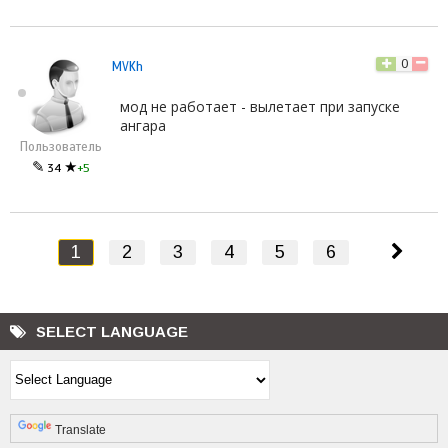
0
MVKh
мод не работает - вылетает при запуске
ангара
Пользователь
✎
★
34
+5
1
2
3
4
5
6
SELECT LANGUAGE
Powered by
Translate