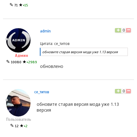
✎
★
71
+15
0
admin
Цитата: се_титов
обновите старая версия мода уже 1.13 версия
Админ
✎
★
10080
+2989
обновлено
0
се_титов
обновите старая версия мода уже 1.13
версия
Пользователь
✎
★
12
+2