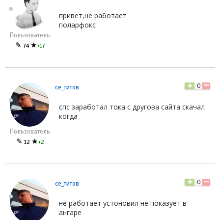
привет,не работает
поларфокс
Пользователь
✎
★
74
+17
0
се_титов
спс заработал тока с другова сайта скачал
когда
Пользователь
✎
★
12
+2
0
се_титов
не работает устоновил не показует в
ангаре