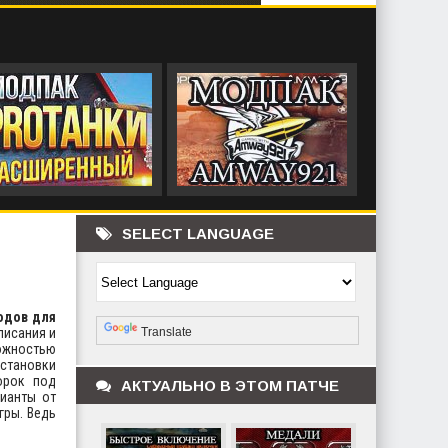
SELECT LANGUAGE
Powered by
одов для
писания и
Translate
ожностью
установки
орок под
АКТУАЛЬНО В ЭТОМ ПАТЧЕ
рианты от
гры. Ведь