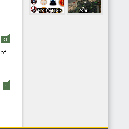
69
of
9