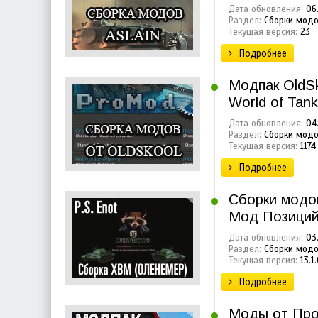
Дата обновления:
06.
Раздел:
Сборки модо
Текущая версия:
23
Подробнее
Модпак OldSk
World of Tan
Дата обновления:
04.
Раздел:
Сборки модо
Текущая версия:
1174
Подробнее
Сборки модов
Мод Позиций 
Дата обновления:
03.
Раздел:
Сборки модо
Текущая версия:
13.1
Подробнее
Моды от Прот