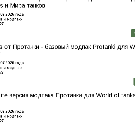
ks и Мира танков
07.2026 года
в и модпаки
27
 от Протанки - базовый модпак Protanki для W
T
07.2026 года
в и модпаки
27
ite версия модпака Протанки для World of tank
07.2026 года
в и модпаки
27