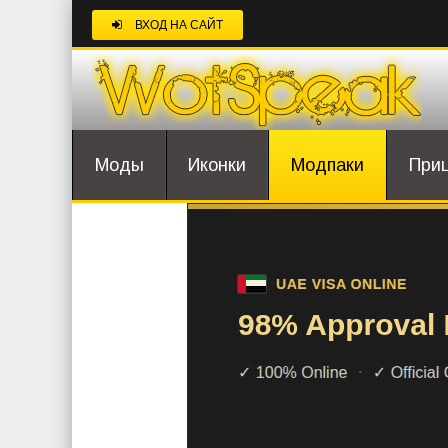
ВХОД НА САЙТ
Моды
Иконки
Модпаки
При