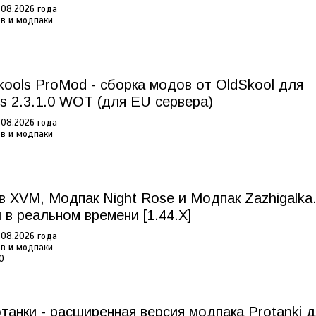
08.2026 года
в и модпаки
ools ProMod - сборка модов от OldSkool для
ks 2.3.1.0 WOT (для EU сервера)
08.2026 года
в и модпаки
 XVM, Модпак Night Rose и Модпак Zazhigalka
в реальном времени [1.44.X]
08.2026 года
в и модпаки
.0
анки - расширенная версия модпака Protanki 