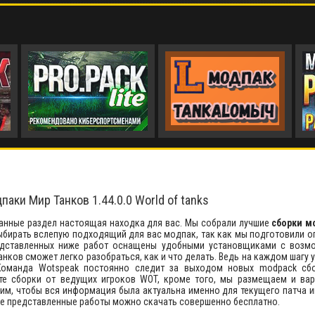
аки Мир Танков 1.44.0.0 World of tanks
анные раздел настоящая находка для вас. Мы собрали лучшие
сборки м
ыбирать вслепую подходящий для вас модпак, так как мы подготовили о
едставленных ниже работ оснащены удобными установщиками с возм
ков сможет легко разобраться, как и что делать. Ведь на каждом шагу 
 Команда Wotspeak постоянно следит за выходом новых modpack сб
ете сборки от ведущих игроков WOT, кроме того, мы размещаем и ва
им, чтобы вся информация была актуальна именно для текущего патча и
се представленные работы можно скачать совершенно бесплатно.