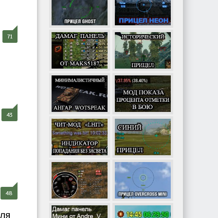
71
43
.
48
для