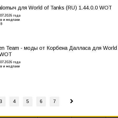
lomыч для World of Tanks (RU) 1.44.0.0 WOT
07.2026 года
в и модпаки
69
n Team - моды от Корбена Далласа для World 
0 WOT
07.2026 года
в и модпаки
3
4
5
6
7