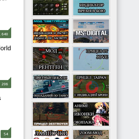
1 640
orld
206
s
54