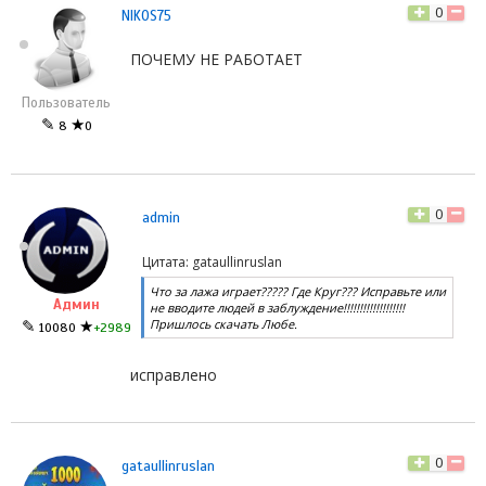
0
NIKOS75
ПОЧЕМУ НЕ РАБОТАЕТ
Пользователь
✎
★
8
0
0
admin
Цитата: gataullinruslan
Что за лажа играет????? Где Круг??? Исправьте или
Админ
не вводите людей в заблуждение!!!!!!!!!!!!!!!!!!!
Пришлось скачать Любе.
✎
★
10080
+2989
исправлено
0
gataullinruslan