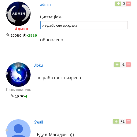
0
admin
Цитата: Jloku
не работает нихрена
Админ
✎
★
10080
+2989
обновлено
-1
Jloku
не работает нихрена
Пользователь
✎
★
10
+1
+1
Swall
Еду в Магадан...)))