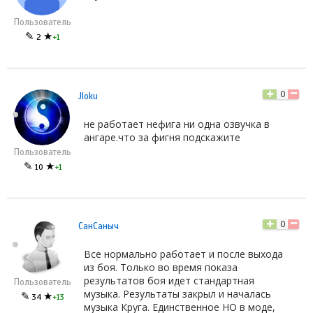
Пользователь
✎
★
2
+1
0
Jloku
не работает нефига ни одна озвучка в
ангаре.что за фигня подскажите
Пользователь
✎
★
10
+1
0
СанСаныч
Все нормально работает и после выхода
из боя. Только во время показа
результатов боя идет стандартная
Пользователь
музыка. Результаты закрыл и началась
✎
★
34
+13
музыка Круга. Единственное НО в моде,