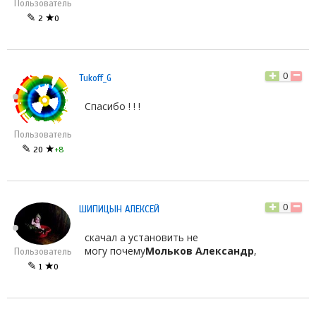
Пользователь
✎
★
2
0
0
Tukoff_G
Спасибо ! ! !
Пользователь
✎
★
20
+8
0
ШИПИЦЫН АЛЕКСЕЙ
скачал а установить не
могу почему
Мольков Александр
,
Пользователь
✎
★
1
0