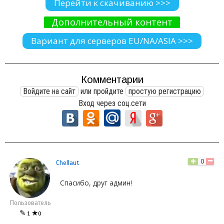
Перейти к скачиванию >>>
Дополнительный контент
Вариант для серверов EU/NA/ASIA >>>
Комментарии
Войдите на сайт
или пройдите
простую регистрацию
Вход через соц.сети
0
Chellaut
Спасибо, друг админ!
Пользователь
✎
★
1
0