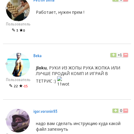
Petrov Dima
Работает, нужен прем !
Пользователь
✎
★
3
0
+1
Beka
Jloku
, РУКИ ИЗ ЖОПЫ РУКА ЖОПКА ИЛИ
ЛУЧШЕ ПРОДАЙ КОМП И ИГРАЙ В
Пользователь
ТЕТРИС :)
✎
★
22
-15
0
igor.voronin93
надо вам сделать инструкцию куда какой
файл запехнуть