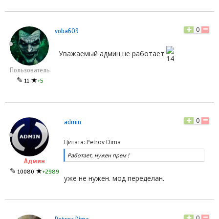
0
voba609
Уважаемый админ не работает
Пользователь
✎
★
11
+5
0
admin
Цитата: Petrov Dima
Работает, нужен прем !
Админ
✎
★
10080
+2989
уже не нужен. мод переделан.
0