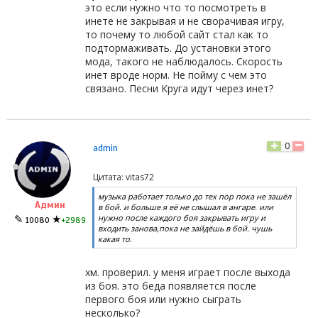
это если нужно что то посмотреть в
инете не закрывая и не сворачивая игру,
то почему то любой сайт стал как то
подтормаживать. До установки этого
мода, такого не наблюдалось. Скорость
инет вроде норм. Не пойму с чем это
связано. Песни Круга идут через инет?
0
admin
Цитата: vitas72
музыка работает только до тех пор пока не зашёл
Админ
в бой. и больше я её не слышал в ангаре. или
нужно после каждого боя закрывать игру и
✎
★
10080
+2989
входить занова,пока не зайдёшь в бой. чушь
какая то.
хм. проверил. у меня играет после выхода
из боя. это беда появляется после
первого боя или нужно сыграть
несколько?