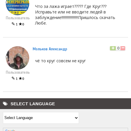
Что за лажа играет????? Где Круг???
Исправьте или не вводите людей в
заблуждение!!!!!!!!!!!!!!!!!!!Пришлось скачать
Пользователь
Любе.
✎
★
1
0
0
Мольков Александр
чё то круг совсем не круг
Пользователь
✎
★
1
0
SELECT LANGUAGE
Powered by