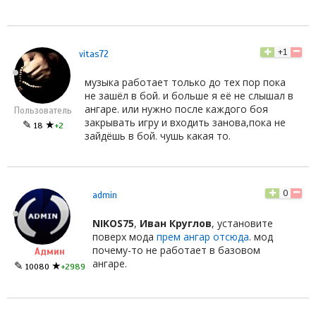
+1
vitas72
музыка работает только до тех пор пока
не зашёл в бой. и больше я её не слышал в
ангаре. или нужно после каждого боя
Пользователь
закрывать игру и входить занова,пока не
✎
★
18
+2
зайдёшь в бой. чушь какая то.
0
admin
NIKOS75
,
Иван Круглов
, установите
поверх мода
прем ангар отсюда
. мод
почему-то не работает в базовом
Админ
ангаре.
✎
★
10080
+2989