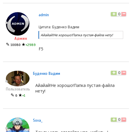
0
admin
Цитата: Буденко Вадим
Айайай!Не хорошо!Папка пустая-файла нету!
Админ
✎
★
10080
+2989
F5
0
Буденко Вадим
Айайай!Не хорошо!Папка пустая-файла
Пользователь
нету!
✎
★
6
+1
0
Sova_