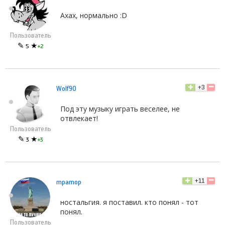
Ахах, нормально :D
Пользователь
✎
★
5
+2
+3
Wolf90
Под эту музыку играть веселее, не
отвлекает!
Пользователь
✎
★
3
+3
+11
mpamop
ностальгия. я поставил. кто понял - тот
понял.
Пользователь