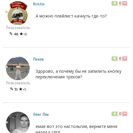
0
Kristio
А можно плейлист качнуть где-то?
Пользователь
✎
★
48
+6
0
Пехов
Здорово, а почему бы не запилить кнопку
переключения треков?
Пользователь
✎
★
31
+5
0
Олег Лях
емае вот это настольгия, верните меня
назад к сеге.