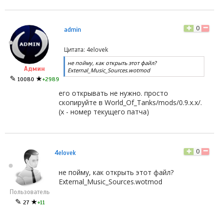
0
admin
Цитата: 4elovek
не пойму, как открыть этот файл?
Админ
External_Music_Sources.wotmod
✎
★
10080
+2989
его открывать не нужно. просто
скопируйте в World_Of_Tanks/mods/0.9.x.х/.
(x - номер текущего патча)
0
4elovek
не пойму, как открыть этот файл?
External_Music_Sources.wotmod
Пользователь
✎
★
27
+11