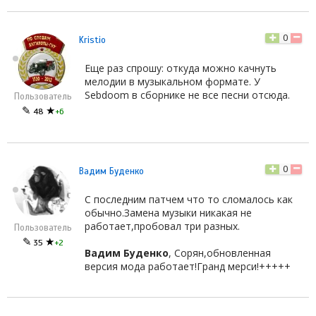
0
Kristio
Еще раз спрошу: откуда можно качнуть
мелодии в музыкальном формате. У
Sebdoom в сборнике не все песни отсюда.
Пользователь
✎
★
48
+6
0
Вадим Буденко
С последним патчем что то сломалось как
обычно.Замена музыки никакая не
работает,пробовал три разных.
Пользователь
✎
★
35
+2
Вадим Буденко
, Сорян,обновленная
версия мода работает!Гранд мерси!+++++