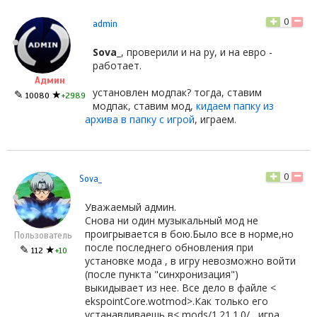
0
admin
Sova_
, проверили и на ру, и на евро -
работает.
Админ
установлен модпак? тогда, ставим
✎
★
10080
+2989
модпак, ставим мод,
кидаем папку из
архива в папку с игрой
, играем.
0
Sova_
Уважаемый админ.
Снова ни один музыкальный мод не
проигрывается в бою.Было все в норме,но
Пользователь
после последнего обновления при
✎
★
112
+10
установке мода , в игру невозможно войти
(после пункта "синхронизация")
выкидывает из нее. Все дело в файле <
ekspointCore.wotmod>.Как только его
устанавливаешь в< mods/1.21.1.0/ , игра