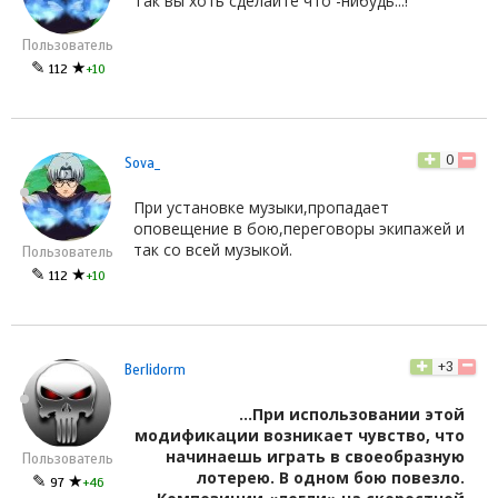
Так вы хоть сделайте что -нибудь...!
Пользователь
✎
★
112
+10
0
Sova_
При установке музыки,пропадает
оповещение в бою,переговоры экипажей и
так со всей музыкой.
Пользователь
✎
★
112
+10
+3
Berlidorm
...При использовании этой
модификации возникает чувство, что
начинаешь играть в своеобразную
Пользователь
лотерею. В одном бою повезло.
✎
★
97
+46