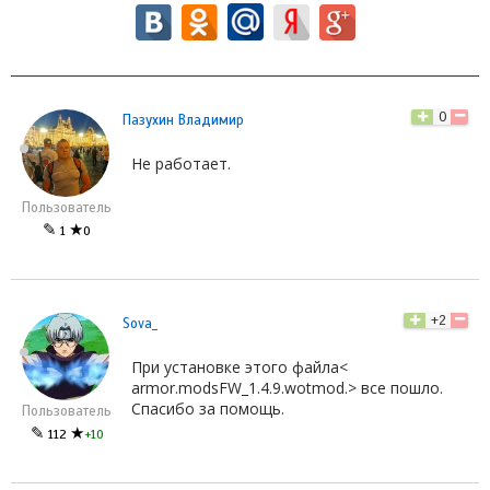
0
Пазухин Владимир
Не работает.
Пользователь
✎
★
1
0
+2
Sova_
При установке этого файла<
armor.modsFW_1.4.9.wotmod.> все пошло.
Спасибо за помощь.
Пользователь
✎
★
112
+10