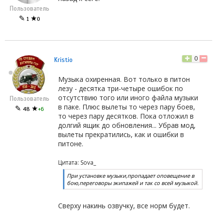
Пользователь
✎
★
1
0
0
Kristio
Музыка охиренная. Вот только в питон
лезу - десятка три-четыре ошибок по
отсутствию того или иного файла музыки
Пользователь
в паке. Плюс вылеты то через пару боев,
✎
★
48
+6
то через пару десятков. Пока отложил в
долгий ящик до обновления... Убрав мод,
вылеты прекратились, как и ошибки в
питоне.
Цитата: Sova_
При установке музыки,пропадает оповещение в
бою,переговоры экипажей и так со всей музыкой.
Сверху накинь озвучку, все норм будет.