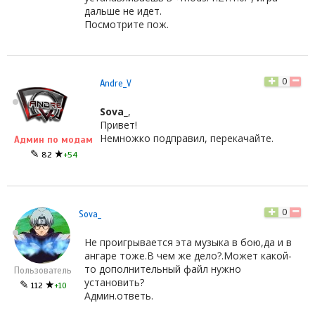
дальше не идет.
Посмотрите пож.
0
Andre_V
Sova_
,
Привет!
Немножко подправил, перекачайте.
Админ по модам
✎
★
82
+54
0
Sova_
Не проигрывается эта музыка в бою,да и в
ангаре тоже.В чем же дело?.Может какой-
то дополнительный файл нужно
Пользователь
установить?
✎
★
112
+10
Админ.ответь.