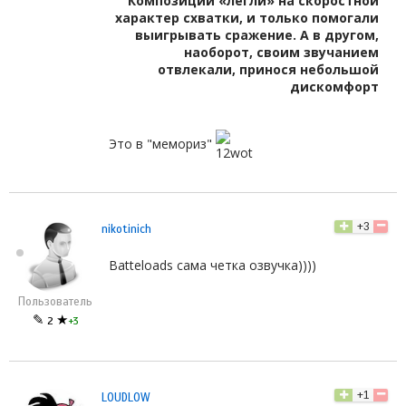
Композиции «легли» на скоростной
характер схватки, и только помогали
выигрывать сражение. А в другом,
наоборот, своим звучанием
отвлекали, принося небольшой
дискомфорт
Это в "мемориз"
+3
nikotinich
Batteloads сама четка озвучка))))
Пользователь
✎
★
2
+3
+1
LOUDLOW