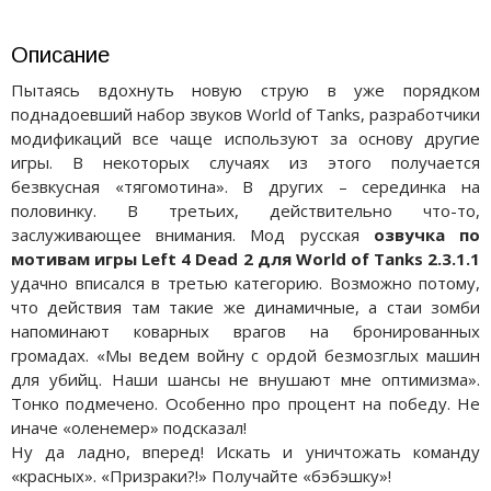
Описание
Пытаясь вдохнуть новую струю в уже порядком
поднадоевший набор звуков World of Tanks, разработчики
модификаций все чаще используют за основу другие
игры. В некоторых случаях из этого получается
безвкусная «тягомотина». В других – серединка на
половинку. В третьих, действительно что-то,
заслуживающее внимания. Мод русская
озвучка по
мотивам игры Left 4 Dead 2 для World of Tanks 2.3.1.1
удачно вписался в третью категорию. Возможно потому,
что действия там такие же динамичные, а стаи зомби
напоминают коварных врагов на бронированных
громадах. «Мы ведем войну с ордой безмозглых машин
для убийц. Наши шансы не внушают мне оптимизма».
Тонко подмечено. Особенно про процент на победу. Не
иначе «оленемер» подсказал!
Ну да ладно, вперед! Искать и уничтожать команду
«красных». «Призраки?!» Получайте «бэбэшку»!