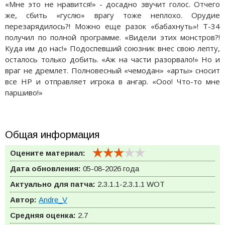
«Мне это не нравится!» - досадно звучит голос. Отчего
же, сбить «гуслю» врагу тоже неплохо. Орудие
перезарядилось?! Можно еще разок «бабахнуть»! Т-34
получил по полной программе. «Видели этих монстров?!
Куда им до нас!» Подоспевший союзник внес свою лепту,
осталось только добить. «Аж на части разорвало!» Но и
враг не дремлет. Полновесный «чемодан» «арты» сносит
все HP и отправляет игрока в ангар. «Ооо! Что-то мне
паршиво!»
Общая информация
Оцените материал:
Дата обновления:
05-08-2026 года
Актуально для патча:
2.3.1.1-2.3.1.1
WOT
Автор:
Andre_V
Средняя оценка:
2.7