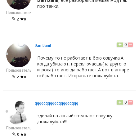
Dan Danil
, всё разобрался мешал мод пак
про танки.
Пользователь
✎
★
2
0
0
Dan Danil
Почему то не работает в бою озвучка.А
когда убивают, переключаешь(на другого
игрока) то иногда работает.А вот в ангаре
Пользователь
всё работает. Исправьте пожалуйста.
✎
★
2
0
0
qqqqqqqqqqqqqqqqqqqq
зделай на английском хаос озвучку
,пожалуйста!!!
Пользователь
✎
★
3
0