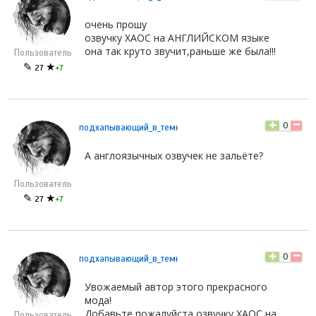
очень прошу
озвучку ХАОС на АНГЛИЙСКОМ языке
она так круто звучит,раньше же была!!!
Пользователь
✎
★
27
+7
0
подхапывающий_в_темноте
А англоязычных озвучек не зальёте?
Пользователь
✎
★
27
+7
0
подхапывающий_в_темноте
Увожаемый автор этого прекрасного
мода!
Добавьте пожалуйста озвучку ХАОС на
Пользователь