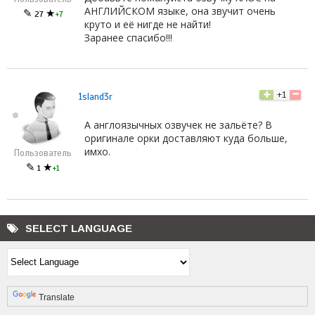
АНГЛИЙСКОМ языке, она звучит очень
✎
★
27
+7
круто и её нигде не найти!
Заранее спасибо!!!
+1
1sland3r
А англоязычных озвучек не зальёте? В
оригинале орки доставляют куда больше,
имхо.
Пользователь
✎
★
1
+1
SELECT LANGUAGE
Powered by
Translate