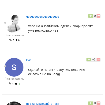
0
qqqqqqqqqqqqqqqqqqqq
хаос на английском сделай люди просят
уже несколько лет
Пользователь
✎
★
3
0
+1
kvic
сделайте на англ озвучке...весь инет
облазил не нашел(((
Пользователь
✎
★
1
+1
0
подхапывающий_в_темноте