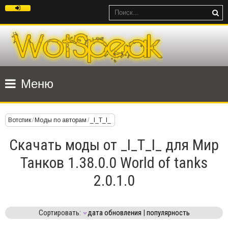
Меню
Вотспик
/
Моды по авторам
/
_I_T_I_
Скачать моды от _I_T_I_ для Мир
Танков 1.38.0.0 World of tanks
2.0.1.0
Сортировать:
дата обновления
|
популярность