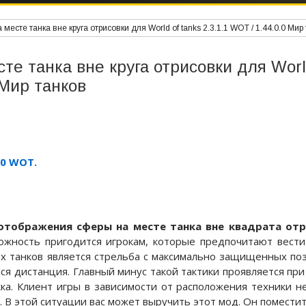
есте танка вне круга отрисовки для World of tanks 2.3.1.1 WOT / 1.44.0.0 Мир
е танка вне круга отрисовки для Worl
0 Мир танков
.0 WOT.
отображения сферы на месте танка вне квадрата от
ожность пригодится игрокам, которые предпочитают вести
их танков является стрельба с максимально защищенных поз
я дистанция. Главный минус такой тактики проявляется при
ка. Клиент игры в зависимости от расположения техники н
 В этой ситуации вас может выручить этот мод. Он помести