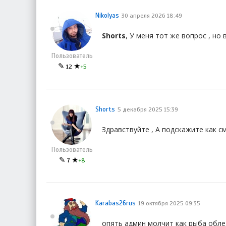
Nikolyas
30 апреля 2026 18:49
Shorts
, У меня тот же вопрос , но 
Пользователь
✎
★
12
+5
Shorts
5 декабря 2025 15:39
Здравствуйте , А подскажите как с
Пользователь
✎
★
7
+8
Karabas26rus
19 октября 2025 09:35
опять админ молчит как рыба облед