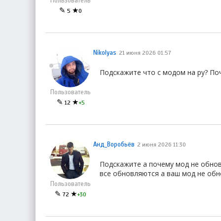
Пользователь
✎
★
5
0
Nikolyas
21 июня 2026 01:57
Подскажите что с модом на ру? По
Пользователь
✎
★
12
+5
Анд_Воробьёв
2 июня 2026 11:30
Подскажите а почему мод не обнови
все обновляются а ваш мод не об
Пользователь
✎
★
72
+30