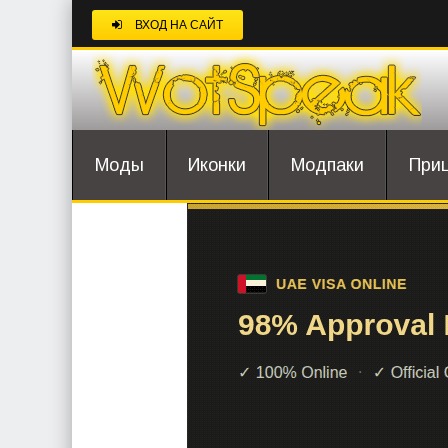
ВХОД НА САЙТ
Моды
Иконки
Модпаки
При