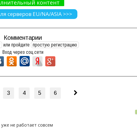
лнительный контент
ля серверов EU/NA/ASIA >>>
Комментарии
т
или пройдите
простую регистрацию
Вход через соц.сети
3
4
5
6
й уже не работает совсем