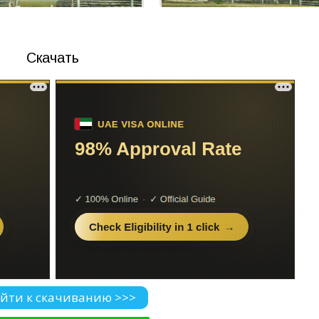
Скачать
йти к скачиванию >>>