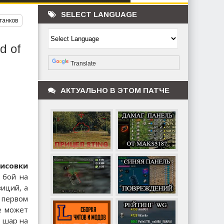
SELECT LANGUAGE
 танков
d of
Powered by
Translate
АКТУАЛЬНО В ЭТОМ ПАТЧЕ
рисовки
 бой на
иций, а
 первом
е может
т шар на