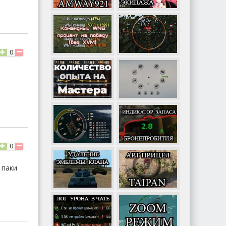
0
0
 паки