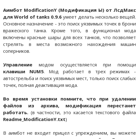
Аимбот ModificationY (Модификация Ы) от ЛсдМакс
для World of tanks 0.9.6
умеет делать несколько вещей.
Основное назначение - это поиск уязвимых точек в брони
вражеского танка. Кроме того, в функционал мода
включены красные шары для всех танков, что позволяет
стрелять в места возможного нахождения машин
соперников.
Управление
модом осуществляется при помощи
клавиши NUM5
. Мод работает в трех режимах -
автострельба и поиск уязвимых мест, только поиск слабых
точек, полная деактивация мода.
Во время установки помните, что при удалении
файлов из архива, модификация перестанет
работать.
(в частности, это касается текстового файла
Readme_ModificationY.txt
)
В аимбот не входит прицел с упреждением, вы можете