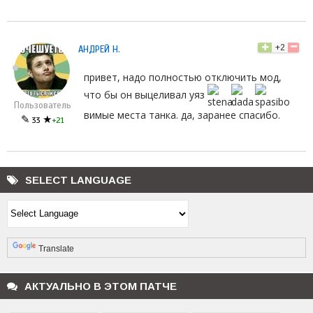
+2
АНДРЕЙ Н.
привет, надо полностью отключить мод,
что бы он выцеливал уяз
Пользователь
вимые места танка. да, заранее спасибо.
✎
★
33
+21
SELECT LANGUAGE
Powered by
Translate
АКТУАЛЬНО В ЭТОМ ПАТЧЕ