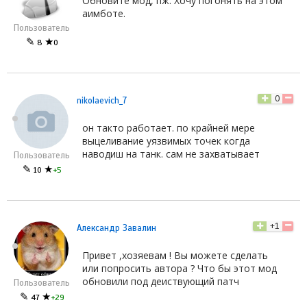
Обновите мод, пж. Хочу погонять на этом
аимботе.
Пользователь
✎
★
8
0
0
nikolaevich_7
он такто работает. по крайней мере
выцеливание уязвимых точек когда
наводиш на танк. сам не захватывает
Пользователь
✎
★
10
+5
+1
Александр Завалин
Привет ,хозяевам ! Вы можете сделать
или попросить автора ? Что бы этот мод
обновили под деиствующий патч
Пользователь
✎
★
47
+29