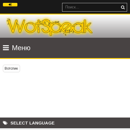
Меню
Вотспик
SELECT LANGUAGE