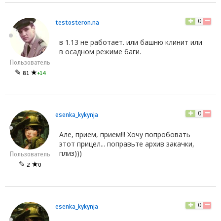
0
testosteron.na
в 1.13 не работает. или башню клинит или
в осадном режиме баги.
Пользователь
✎
★
81
+14
0
esenka_kykynja
Але, прием, прием!!! Хочу попробовать
этот прицел... поправьте архив закачки,
плиз)))
Пользователь
✎
★
2
0
0
esenka_kykynja