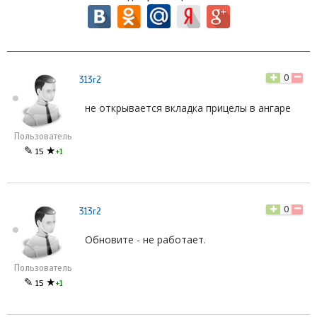
0
313r2
не открывается вкладка прицелы в ангаре
Пользователь
✎
★
15
+1
0
313r2
Обновите - не работает.
Пользователь
✎
★
15
+1