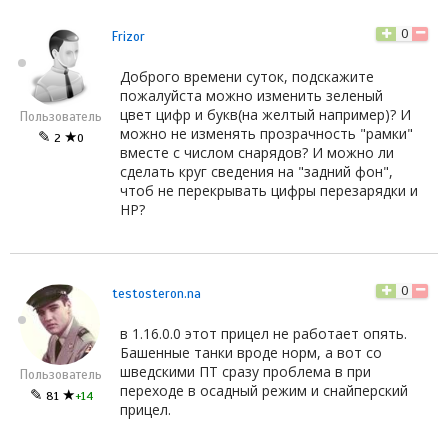
0
Frizor
Доброго времени суток, подскажите
пожалуйста можно изменить зеленый
цвет цифр и букв(на желтый например)? И
Пользователь
можно не изменять прозрачность "рамки"
✎
★
2
0
вместе с числом снарядов? И можно ли
сделать круг сведения на "задний фон",
чтоб не перекрывать цифры перезарядки и
HP?
0
testosteron.na
в 1.16.0.0 этот прицел не работает опять.
Башенные танки вроде норм, а вот со
шведскими ПТ сразу проблема в при
Пользователь
переходе в осадный режим и снайперский
✎
★
81
+14
прицел.