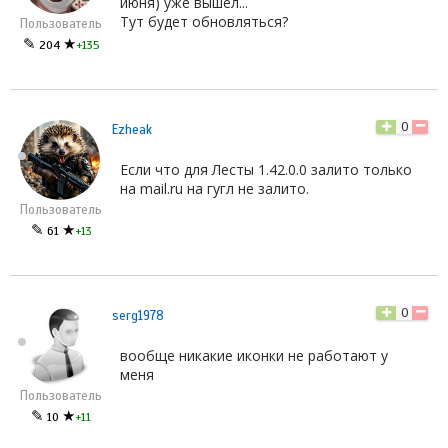
июня) уже вышел...
Тут будет обновляться?
Пользователь
✎
★
204
+135
0
Ezheak
Если что для Лесты 1.42.0.0 залито только
на mail.ru на гугл не залито.
Пользователь
✎
★
61
+13
0
serg1978
вообще никакие иконки не работают у
меня
Пользователь
✎
★
10
+11