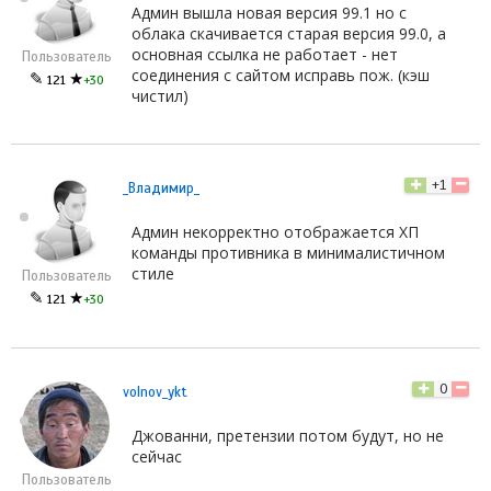
Админ вышла новая версия 99.1 но с
облака скачивается старая версия 99.0, а
основная ссылка не работает - нет
Пользователь
соединения с сайтом исправь пож. (кэш
✎
★
121
+30
чистил)
+1
_Владимир_
Админ некорректно отображается ХП
команды противника в минималистичном
стиле
Пользователь
✎
★
121
+30
0
volnov_ykt
Джованни, претензии потом будут, но не
сейчас
Пользователь