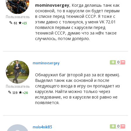
mominovsergey
, Когда делаешь танк как
основной, то в карусели он будет первым
в списке перед техникой СССР. Я тоже с
Пользователь
этим давно с толкнулся, у меня VK 72.01
✎
★
61
+13
появился первым с карусели перед
техникой СССР, думаю что за н@х такое
случилось, потом допёрло.
0
mominovsergey
Обнаружил баг (второй раз за всё время).
Выделил такнк как основной и после
следующего входа в игру он пропадает из
Пользователь
карусели. Найти можно только через
✎
★
119
+26
иследование, но в карусели всё равно не
появляется.
0
molo4nik83