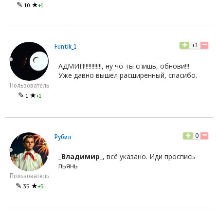
✎
★
10
+1
+1
Funtik_1
АДМИН!!!!!!!!!!!!, ну чо ты спишь, обнови!!!
Уже давно вышел расширенный, спасибо.
Пользователь
✎
★
1
+1
0
Рубил
_Владимир_
, всё указано. Иди проспись
пьянь
Пользователь
✎
★
35
+5