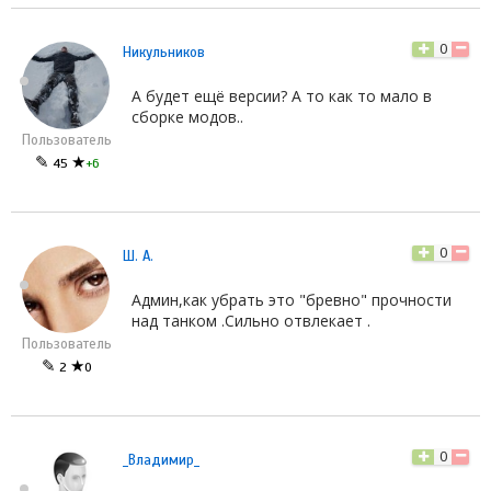
0
Никульников
А будет ещё версии? А то как то мало в
сборке модов..
Пользователь
✎
★
45
+6
0
Ш. А.
Админ,как убрать это "бревно" прочности
над танком .Сильно отвлекает .
Пользователь
✎
★
2
0
0
_Владимир_