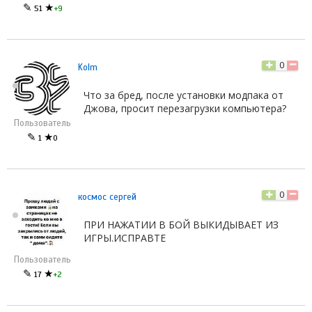
✎
★
51
+9
0
Kolm
Что за бред, после установки модпака от
Джова, просит перезагрузки компьютера?
Пользователь
✎
★
1
0
0
космос сергей
ПРИ НАЖАТИИ В БОЙ ВЫКИДЫВАЕТ ИЗ
ИГРЫ.ИСПРАВТЕ
Пользователь
✎
★
17
+2