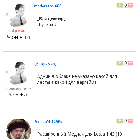
0
moderator_666
_Владимир_
,
Шутишь?
Админ
✎
★
244
+148
0
_Владимир_
Админ в облаке не указано какой для
лесты а какой для варгейма
Пользователь
✎
★
121
+30
0
A3_ECbM_TCAPb
Расширенный Модпак для Lesta 1.43 (10