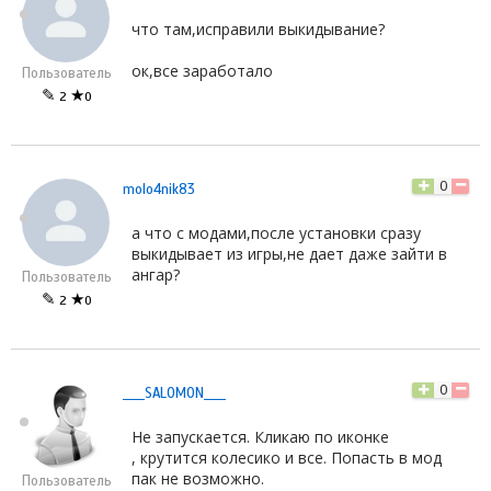
что там,исправили выкидывание?
ок,все заработало
Пользователь
✎
★
2
0
0
molo4nik83
а что с модами,после установки сразу
выкидывает из игры,не дает даже зайти в
ангар?
Пользователь
✎
★
2
0
0
____SALOMON____
Не запускается. Кликаю по иконке
, крутится колесико и все. Попасть в мод
пак не возможно.
Пользователь