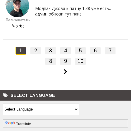
Модпак Джова к патчу 1.38 уже есть..
админ обнови тут плиз
Пользователь
✎
★
3
0
1
2
3
4
5
6
7
8
9
10
SELECT LANGUAGE
Powered by
Translate