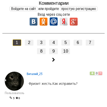
Комментарии
Войдите на сайт
или пройдите
простую регистрацию
Вход через соц.сети
1
2
3
4
5
6
7
8
9
10
0
Виталий_23
Фризит жесть.Как исправить?
Пользователь
✎
★
3
0