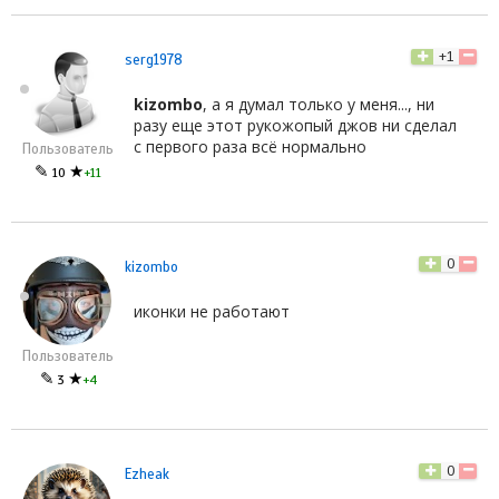
+1
serg1978
kizombo
, а я думал только у меня..., ни
разу еще этот рукожопый джов ни сделал
с первого раза всё нормально
Пользователь
✎
★
10
+11
0
kizombo
иконки не работают
Пользователь
✎
★
3
+4
0
Ezheak