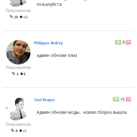
пожалуйста
Пользователь
✎
★
10
+11
0
Philippov Andrey
админ обнови плиз
Пользователь
✎
★
2
0
+1
Soul Reaper
Админ обнови моды... новая сборка вышла.
Пользователь
✎
★
6
+5