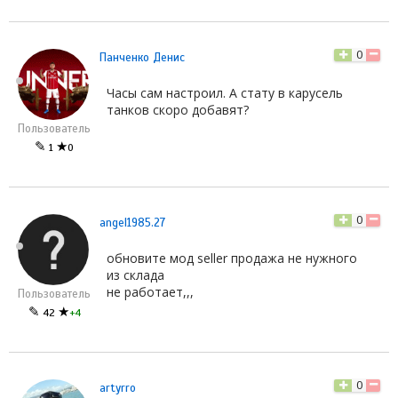
0
Панченко Денис
Часы сам настроил. А стату в карусель
танков скоро добавят?
Пользователь
✎
★
1
0
0
angel1985.27
обновите мод seller продажа не нужного
из склада
не работает,,,
Пользователь
✎
★
42
+4
0
artyrro