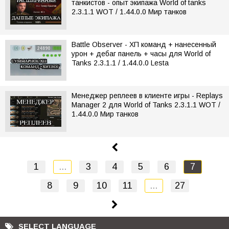
танкистов - опыт экипажа World of tanks
2.3.1.1 WOT / 1.44.0.0 Мир танков
Battle Observer - ХП команд + нанесенный
урон + дебаг панель + часы для World of
Tanks 2.3.1.1 / 1.44.0.0 Lesta
Менеджер реплеев в клиенте игры - Replays
Manager 2 для World of Tanks 2.3.1.1 WOT /
1.44.0.0 Мир танков
1
...
3
4
5
6
7
8
9
10
11
...
27
SELECT LANGUAGE