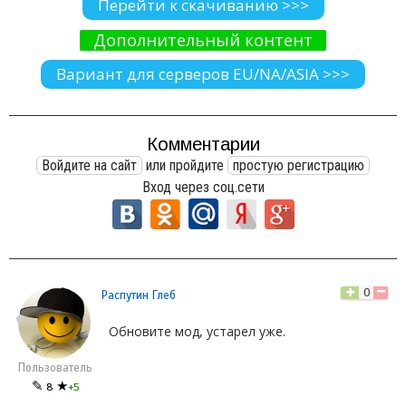
Перейти к скачиванию >>>
Дополнительный контент
Вариант для серверов EU/NA/ASIA >>>
Комментарии
Войдите на сайт
или пройдите
простую регистрацию
Вход через соц.сети
0
Распутин Глеб
Обновите мод, устарел уже.
Пользователь
✎
★
8
+5